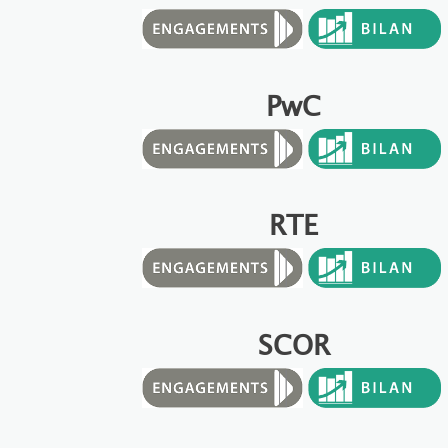
PwC
RTE
SCOR